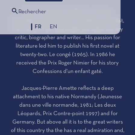
Rechercher
Born in 1943 in Saint-Pierre-sur-Dives
(Calvados), Jacques-Pierre Amette is a novelist,
FR
EN
short story writer, playwright, journalist, literary
critic, biographer and writer... His passion for
literature led him to publish his first novel at
twenty-two. Le congé (1965). In 1986 he
received the Prix Roger Nimier for his story
Confessions d'un enfant gaté.
Jacques-Pierre Amette reflects a deep
attachment to his native Normandy (Jeunesse
dans une ville normande, 1981; Les deux
Léopards, Prix Contre-point 1997) and for
Germany. But above all it is to the great writers
of this country tha the has a real admiration and,