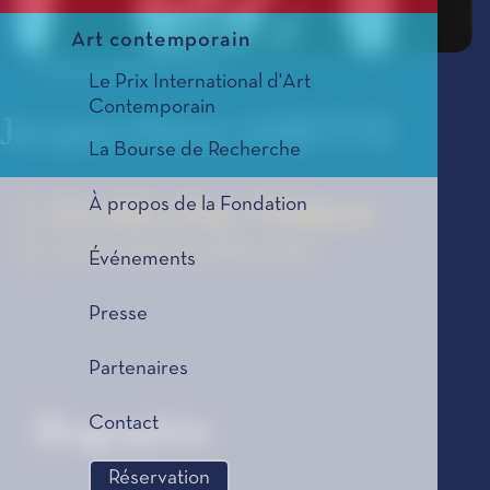
Art contemporain
© Jérôme Schlomoff - 2005
Le Prix International d'Art
Contemporain
Jacques-Pierre AMETTE
La Bourse de Recherche
À propos de la Fondation
Un été chez Voltaire
Le Prix Littéraire, édition 2007
Événements
Presse
Partenaires
Contact
Biographie
Réservation