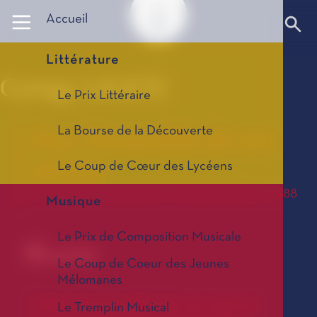
Panneau de gestion des cookies
Accueil
Littérature
György LIGETI
Le Prix Littéraire
La Bourse de la Découverte
Pour l'ensemble de son
œuvre
Le Coup de Cœur des Lycéens
Le Prix de Composition Musicale, édition 1988
Musique
Le Prix de Composition Musicale
Œuvre
Le Coup de Coeur des Jeunes
Mélomanes
Pour l'ensemble de son œuvre
Le Tremplin Musical