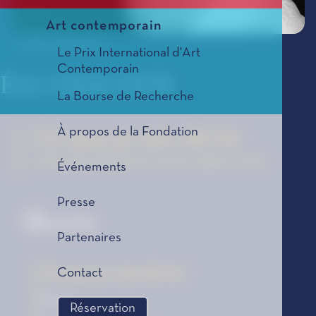
Art contemporain
© Felix Dol Maillot
Le Prix International d'Art
Contemporain
Éric CHACOUR
La Bourse de Recherche
À propos de la Fondation
Ce que je sais de toi
La Bourse de la Découverte, édition 2023
Événements
Presse
Œuvre
Partenaires
Ce que je sais de toi
Contact
Roman
Réservation