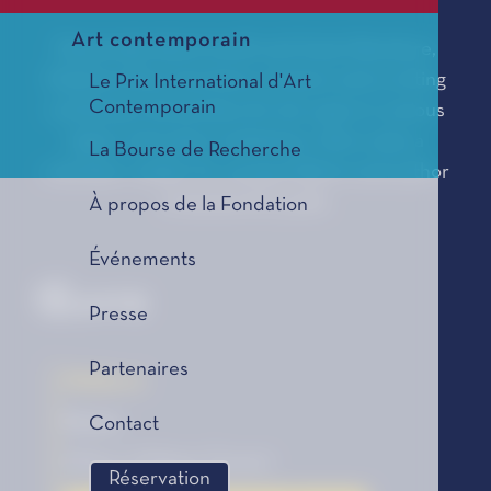
Art contemporain
Passionate about youth and Asian literature,
Delphine Roux has been a trainer and a writing
Le Prix International d'Art
Contemporain
workshops stewardess for ten years in various
higher education institutions. She is also a
La Bourse de Recherche
volunteer reader for young children and author
of stories for youth.
À propos de la Fondation
Événements
Œuvre
Presse
Partenaires
Kokoro
Roman
Contact
Éditions Philippe Picquier
Réservation