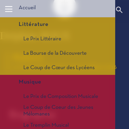
Panneau de gestion des cookies
Accueil
Littérature
Delphine ROUX
Le Prix Littéraire
La Bourse de la Découverte
Kokoro
Le Coup de Cœur des Lycéens, édition 2016
Le Coup de Cœur des Lycéens
Musique
Le Prix de Composition Musicale
Le Coup de Coeur des Jeunes
Biographie
Mélomanes
Le Tremplin Musical