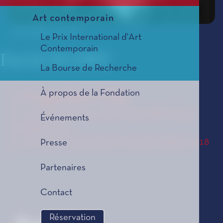
Art contemporain
© All rights reserved
Le Prix International d'Art
Contemporain
David HUDRY
La Bourse de Recherche
À propos de la Fondation
Forgotten City
Le Coup de Coeur des Jeunes Mélomanes,
Événements
édition 2019
Le Prix de Composition Musicale, édition 2018
Presse
Partenaires
Contact
Réservation